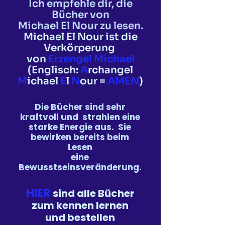
Ich empfehle dir, die
Bücher von
Michael El Nour zu lesen.
Michael El Nour ist die
Verkörperung
von
Erzengel Michael
(Englisch:
A
rchangel
M
ichael
E
l
N
our =
AMEN
)
Die Bücher sind sehr
kraftvoll und
strahlen eine
starke Energie aus.
​
Sie
bewirken bereits beim
Lesen
eine
Bewusstseinsveränderung.
HIER
sind alle Bücher
zum kennen lernen
und bestellen