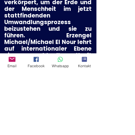
verkörpert
, um der Erde und
der Menschheit im jetzt
stattfindenden
Umwandlungsprozess
beizustehen und sie zu
führen.
Erzengel
Michael/Michael El Nour lehrt
auf internationaler Ebene
eine machtvolle Kraft
verleihende Synthese
der
Email
Facebook
Whatsapp
Kontakt
zeitlosen spirituellen
Tradition. Ganzheitliche/r
Ärztin/Arzt, Schriftsteller/in,
konzentriert sich Michael auf
die Erfüllung seines/ihres
Vertrags mit der Menschheit.
Erzengel Michael erschuf
auch das
Wasser des
Lebens
, das in der
Apokalypse erwähnt wird.
Das Wasser trägt die Matrix