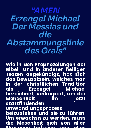
"AMEN
Erzengel Michael
Der Messias und
die
Abstammungslinie
des Grals"
Wie in den Prophezeiungen der
Bibel und in anderen heiligen
Texten angekündigt, hat sich
das Bewusstsein, welches man
in der christilichen Tradition
als Erzengel Michael
bezeichnet, verkörpert, um der
Menschheit im jetzt
stattfindenden
Umwandlungsprozess
beizustehen und sie zu führen.
Um erwachsn zu werden, muss
die Meschheit sich von allen
Illusionen befreien, von allen