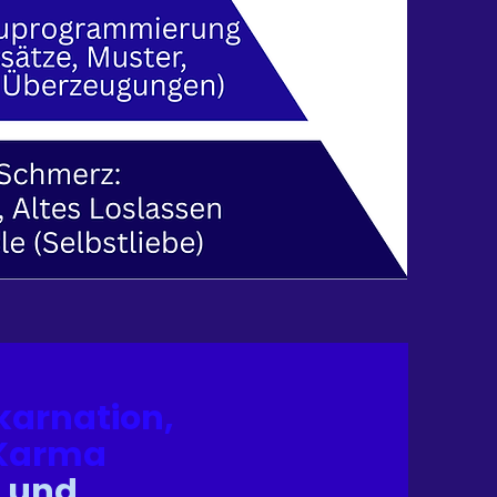
karnation,
Karma
und