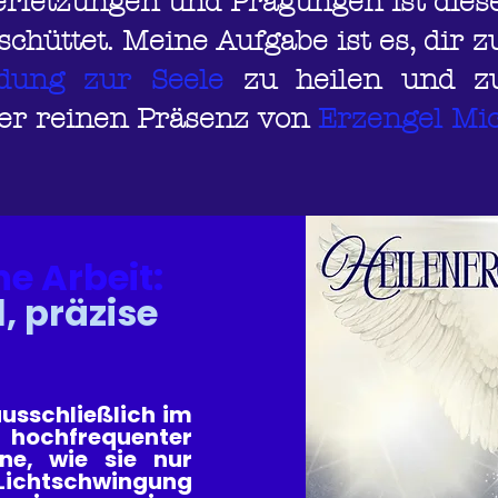
erletzungen und Prägungen ist dies
schüttet. Meine Aufgabe ist es, dir z
ndung zur Seele
zu heilen und zu
der reinen Präsenz von
Erzengel Mic
e Arbeit:
l, präzise
ausschließlich im
hochfrequenter
ne, wie sie nur
 Lichtschwingung