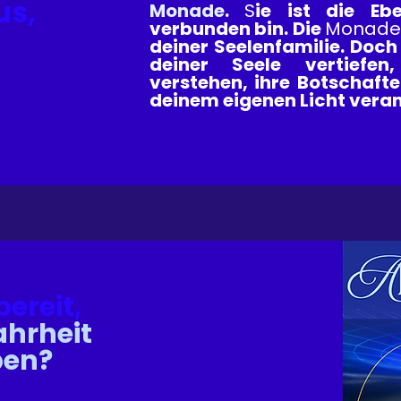
us,
Monade
.
S
ie ist die Eb
verbunden bin. Die
Monad
deiner Seelenfamilie. Doch
deiner Seele vertiefe
verstehen, ihre Botschaft
deinem eigenen Licht veran
bereit,
ahrheit
ben?