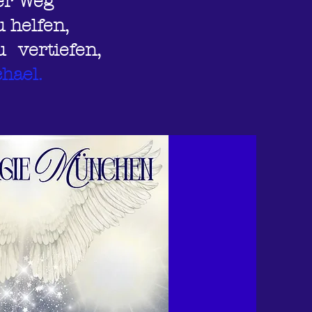
er Weg
u helfen,
 vertiefen,
hael.