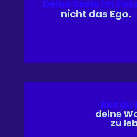
Deine Seele im Fok
nicht das Ego.
Bist du 
deine W
zu le